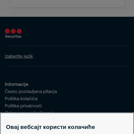
Izaberite jezik
Informacije
Često postavljana pitanja
Politika kolačića
Politika privatnosti
Odgovorno prijavljivanje
Овај вебсајт користи колачиће
Kontakt