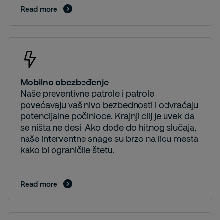
Read more
Mobilno obezbeđenje
Naše preventivne patrole i patrole
povećavaju vaš nivo bezbednosti i odvraćaju
potencijalne počinioce. Krajnji cilj je uvek da
se ništa ne desi. Ako dođe do hitnog slučaja,
naše interventne snage su brzo na licu mesta
kako bi ograničile štetu.
Read more