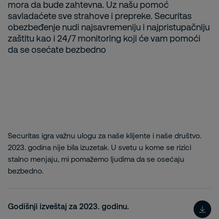
mora da bude zahtevna. Uz našu pomoć
savladaćete sve strahove i prepreke. Securitas
obezbeđenje nudi najsavremeniju i najpristupačniju
zaštitu kao i 24/7 monitoring koji će vam pomoći
da se osećate bezbedno
Securitas igra važnu ulogu za naše klijente i naše društvo.
2023. godina nije bila izuzetak. U svetu u kome se rizici
stalno menjaju, mi pomažemo ljudima da se osećaju
bezbedno.
Godišnji izveštaj za 2023. godinu.