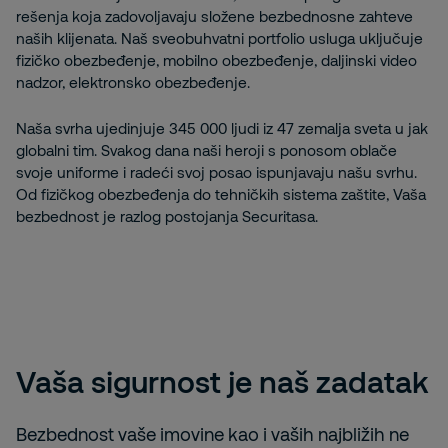
rešenja koja zadovoljavaju složene bezbednosne zahteve
naših klijenata. Naš sveobuhvatni portfolio usluga uključuje
fizičko obezbeđenje, mobilno obezbeđenje, daljinski video
nadzor, elektronsko obezbeđenje.
Naša svrha ujedinjuje 345 000 ljudi iz 47 zemalja sveta u jak
globalni tim. Svakog dana naši heroji s ponosom oblače
svoje uniforme i radeći svoj posao ispunjavaju našu svrhu.
Od fizičkog obezbeđenja do tehničkih sistema zaštite, Vaša
bezbednost je razlog postojanja Securitasa.
Vaša sigurnost je naš zadatak
Bezbednost vaše imovine kao i vaših najbližih ne