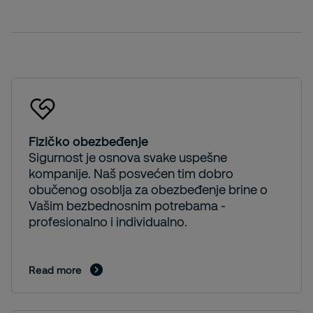
Fizičko obezbeđenje
Sigurnost je osnova svake uspešne
kompanije. Naš posvećen tim dobro
obučenog osoblja za obezbeđenje brine o
Vašim bezbednosnim potrebama -
profesionalno i individualno.
Read more