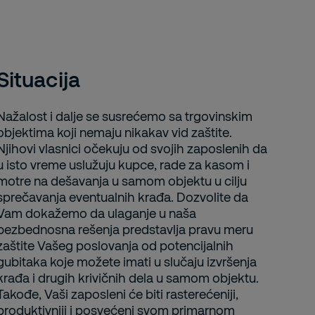
Situacija
Nažalost i dalje se susrećemo sa trgovinskim
objektima koji nemaju nikakav vid zaštite.
Njihovi vlasnici očekuju od svojih zaposlenih da
u isto vreme uslužuju kupce, rade za kasom i
motre na dešavanja u samom objektu u cilju
sprečavanja eventualnih krađa. Dozvolite da
Vam dokažemo da ulaganje u naša
bezbednosna rešenja predstavlja pravu meru
zaštite Vašeg poslovanja od potencijalnih
gubitaka koje možete imati u slučaju izvršenja
krađa i drugih krivičnih dela u samom objektu.
Takođe, Vaši zaposleni će biti rasterećeniji,
produktivniji i posvećeni svom primarnom