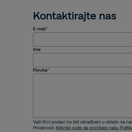
Kontaktirajte nas
E-mail
Ime
Poruka
Vaši lični podaci će biti obrađivani u skladu sa n
Privatnosti.
Kliknite ovde da pročitate našu Politik