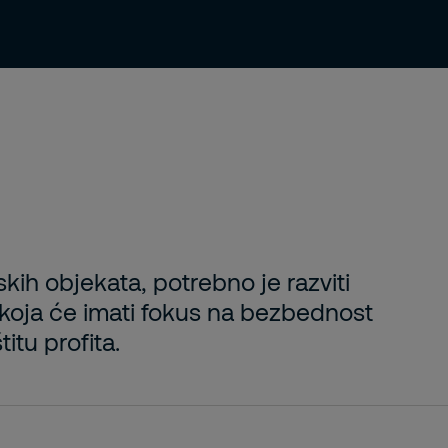
ama
Tražite posao?
Kontakt
skih objekata, potrebno je razviti
koja će imati fokus na bezbednost
itu profita.