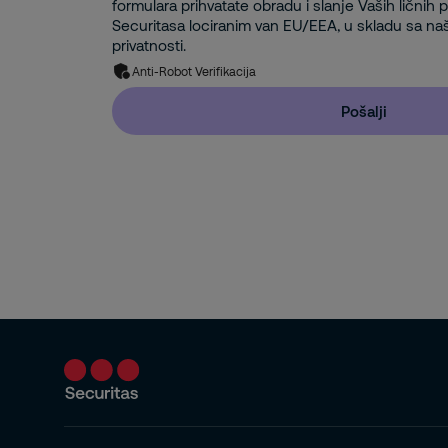
formulara prihvatate obradu i slanje Vaših ličnih
Securitasa lociranim van EU/EEA, u skladu sa na
privatnosti.
Anti-Robot Verifikacija
Pošalji