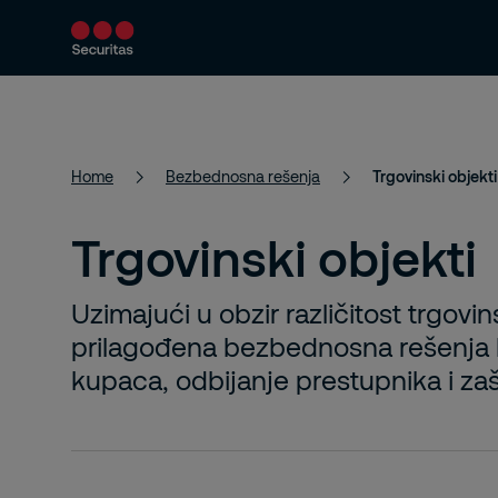
Usluge
Bezbednosna rešenja
O n
Home
Bezbednosna rešenja
Trgovinski objekti
Trgovinski objekti
Uzimajući u obzir različitost trgovin
prilagođena bezbednosna rešenja 
kupaca, odbijanje prestupnika i zašt