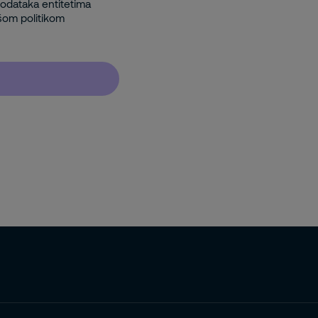
 podataka entitetima
šom politikom