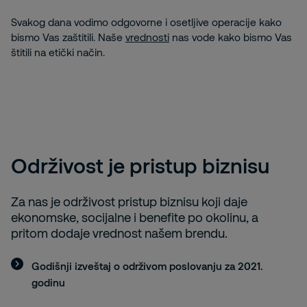
Svakog dana vodimo odgovorne i osetljive operacije kako
bismo Vas zaštitili. Naše
vrednosti
nas vode kako bismo Vas
štitili na etički način.
Održivost je pristup biznisu
Za nas je održivost pristup biznisu koji daje
ekonomske, socijalne i benefite po okolinu, a
pritom dodaje vrednost našem brendu.
Godišnji izveštaj o održivom poslovanju za 2021.
godinu