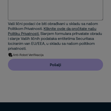
Vaši lični podaci će biti obrađivani u skladu sa našom
Politikom Privatnosti.
Kliknite ovde da pročitate našu
Politiku Privatnosti.
Slanjem formulara prihvatate obradu
i slanje Vaših ličnih podataka entitetima Securitasa
lociranim van EU/EEA, u skladu sa našom politikom
privatnosti.
Anti-Robot Verifikacija
Pošalji