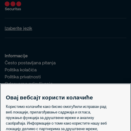
Izaberite jezik
Informacije
Često postavljana pitanja
Politika kolačića
Politika privatnosti
Odgovorno prijavljivanje
Овај вебсајт користи колачиће
Kontakt
+381 11 2284 050
Користимо колачиће како бисмо омогућили исправан рад
office@securitas.co.rs
веб локације, прилагођавање садржаја и огласа,
пружање функција за друштвене мреже и анализу
Lokacije
саобраћаја. Информације о томе како користите нашу веб
локацију делимо с партнерима за друштвене мреже,