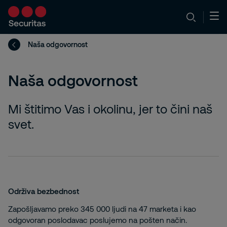
Naša odgovornost
Naša odgovornost
Mi štitimo Vas i okolinu, jer to čini naš
svet.
Održiva bezbednost
Zapošljavamo preko 345 000 ljudi na 47 marketa i kao
odgovoran poslodavac poslujemo na pošten način.