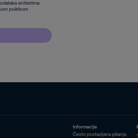
 podataka entitetima
šom politikom
Informacije
Često postavljana pitanja