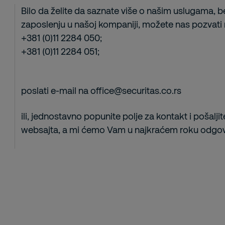
Bilo da želite da saznate više o našim uslugama, 
zaposlenju u našoj kompaniji, možete nas pozvati 
+381 (0)11 2284 050;
+381 (0)11 2284 051;
poslati e-mail na office@securitas.co.rs
ili, jednostavno popunite polje za kontakt i pošalj
websajta, a mi ćemo Vam u najkraćem roku odgov