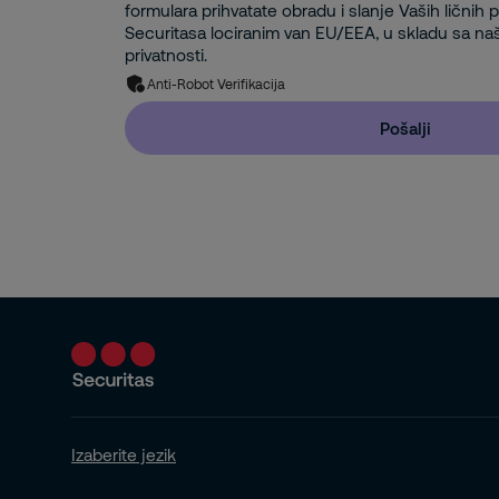
formulara prihvatate obradu i slanje Vaših ličnih
Securitasa lociranim van EU/EEA, u skladu sa na
privatnosti.
Anti-Robot Verifikacija
Pošalji
Izaberite jezik