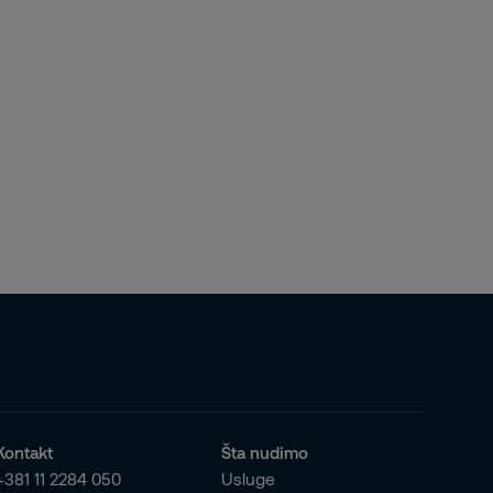
Kontakt
Šta nudimo
+381 11 2284 050
Usluge