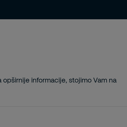
ama
Tražite posao?
Kontakt
a opširnije informacije, stojimo Vam na