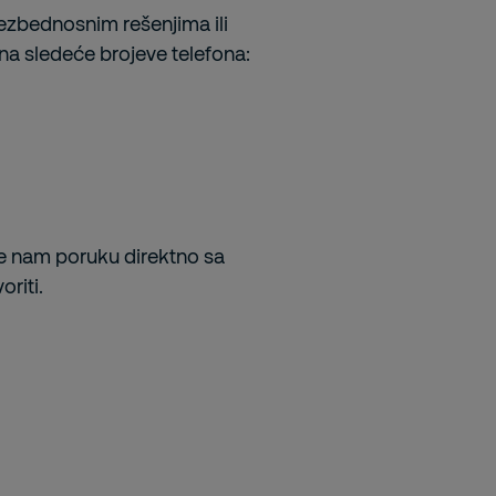
bezbednosnim rešenjima ili
na sledeće brojeve telefona:
ite nam poruku direktno sa
oriti.