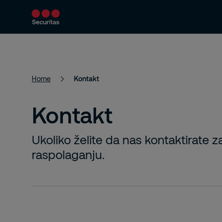
Usluge
Bezbednosna rešenja
O n
Home
Kontakt
Kontakt
Ukoliko želite da nas kontaktirate z
raspolaganju.