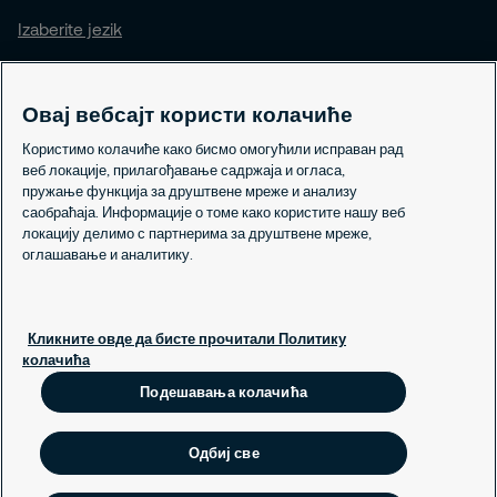
Izaberite jezik
Овај вебсајт користи колачиће
Informacije
Користимо колачиће како бисмо омогућили исправан рад
Često postavljana pitanja
веб локације, прилагођавање садржаја и огласа,
Politika kolačića
пружање функција за друштвене мреже и анализу
саобраћаја. Информације о томе како користите нашу веб
Politika privatnosti
локацију делимо с партнерима за друштвене мреже,
Odgovorno prijavljivanje
оглашавање и аналитику.
Kontakt
+381 11 2284 050
Кликните овде да бисте прочитали Политику
office@securitas.co.rs
колачића
Lokacije
Подешавања колачића
Šta nudimo
Usluge
Одбиј све
Bezbednosna rešenja